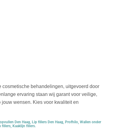
e cosmetische behandelingen, uitgevoerd door
nlange ervaring staan wij garant voor veilige,
op jouw wensen. Kies voor kwaliteit en
opvullen Den Haag
,
Lip fillers Den Haag
,
Profhilo
,
Wallen onder
fillers
,
Kaaklijn fillers
.