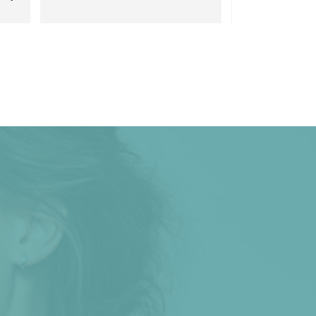
jke 
plek om naar toe te gaan. Hij 
luistert naar wat je wilt en geeft 
geen absurde adviezen, maar is 
reëel. De nazorg is goed en je 
lke 
krijgt altijd de details van wat 
gebruikt is en hoe. Geen haar op 
m 
mijn hoofd die eraan denkt om 
.
ergens anders heen te gaan voor 
botox. Mijn fronsrimpel, die best 
ernstig was, is inmiddels 
verdwenen en af en toe een 
'onderhoudsbeurt' met botox houdt 
het weg. Chapeau.