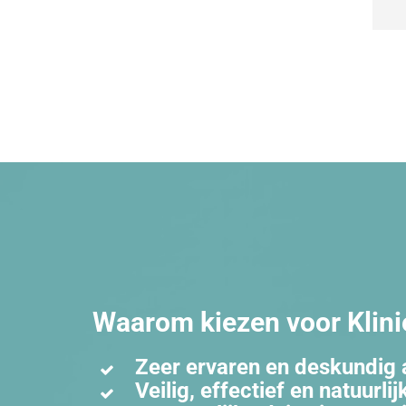
bet
pro
be
en 
Daa
eer
alt
wat
doe
hem
die
om 
nie
pra
Waarom kiezen voor Klini
dat
voo
Zeer ervaren en deskundig 
ma
Veilig, effectief en natuurlij