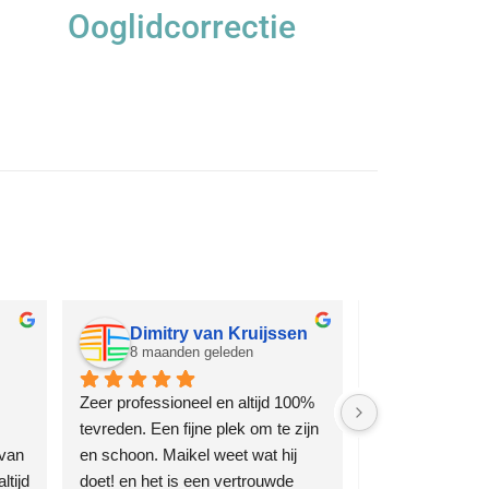
Ooglidcorrectie
Dimitry van Kruijssen
Moniqu
8 maanden geleden
8 maande
Zeer professioneel en altijd 100% 
Zeer profession
tevreden. Een fijne plek om te zijn 
arts. Ben al jaren
van 
en schoon. Maikel weet wat hij 
en altijd tevrede
tijd 
doet! en het is een vertrouwde 