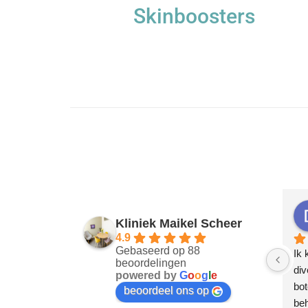
Skinboosters
Kliniek Maikel Scheer
4.9
Gebaseerd op 88
Ik 
beoordelingen
div
powered by
G
o
o
g
l
e
bot
beoordeel ons op
beh